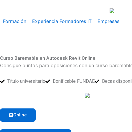
Ir
al
contenido
Formación
Experiencia Formadores IT
Empresas
Curso Baremable en Autodesk Revit Online
Consigue puntos para oposiciones con un curso baremable 
Título universitario
Bonificable FUNDAE
Becas disponi
Online