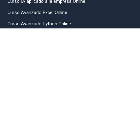
Curso IA aplicado a la empresa Online
Curso Avanzado Excel Online
Curso Avanzado Python Online
Curso Avanzado Autocad 2025 Online
Contacto
contacto@formadoresit.es
91 163 15 18
¿Tienes algún reto formativo? ¡Te escuchamos!
Agendar Videollamada
Recibe novedades, cursos y recursos gratuitos.
Suscríbete a la Newsletter