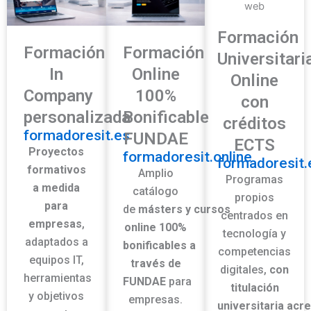
Formación
Formación
Formación
Universitari
In
Online
Online
Company
100%
con
personalizada
Bonificable
créditos
formadoresit.es
FUNDAE
ECTS
Pro
yecto
s
formadoresit.online
formadoresit.
formativos
Amplio
Programas
a medida
c
atálogo
propios
para
de
másters
y
cursos
centrados en
empresas
,
online 100%
tecnología y
adaptados a
bonificables
a
competencias
equipos
IT
,
través de
digitales,
con
herramientas
FUNDAE
para
titulación
y objetivos
empresas
.
universitaria
acre