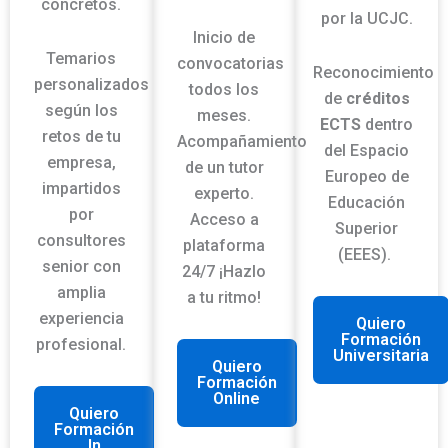
concretos.
por la UCJC.
Inicio de
Temarios
convocatorias
R
econocimiento
personalizados
todos los
de
créditos
según los
meses
.
ECTS
dentro
retos de tu
Acompañamiento
del
Espacio
empresa,
de un tutor
Europeo de
impartidos
experto.
Educación
por
Acceso a
Superior
consultores
plataforma
(EEES).
senior con
24/7 ¡Hazlo
amplia
a tu ritmo!
experiencia
Quiero
Formación
profesional.
Universitaria
Quiero
Formación
Online
Quiero
Formación
In