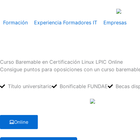
Ir
al
contenido
Formación
Experiencia Formadores IT
Empresas
Curso Baremable en Certificación Linux LPIC Online
Consigue puntos para oposiciones con un curso baremable e
Título universitario
Bonificable FUNDAE
Becas dis
Online