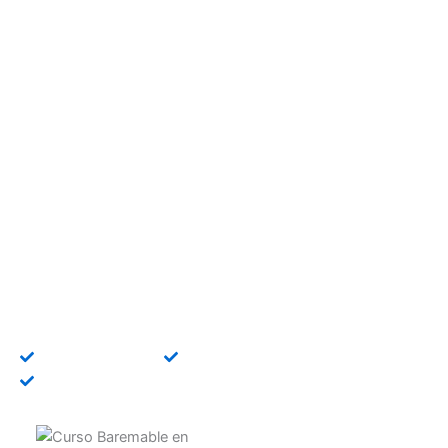
Curso Baremable en IA
para Pymes Online
Consigue puntos para oposiciones con un curso
baremable en IA para Pymes con acreditación
universitaria y créditos ECTS.
Título universitario
Bonificable FUNDAE
Becas disponibles