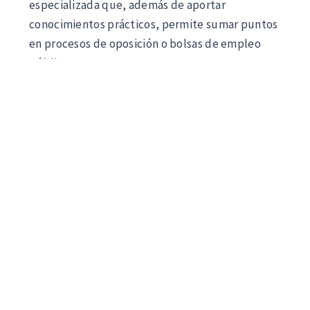
especializada que, además de aportar
conocimientos prácticos, permite sumar puntos
en procesos de oposición o bolsas de empleo
público. Este
Curso Microsoft Copilot 365 para
Opositores
combina un enfoque académico con
contenidos actualizados y aplicables.
Gracias a su modalidad flexible, el curso facilita
el acceso a una
Formación en Microsoft
Copilot 365 con Créditos ECTS
, permitiendo al
alumno compaginar el estudio con otras
responsabilidades. La estructura del programa
está orientada a adquirir competencias clave en
el área de Microsoft Copilot 365, con un enfoque
práctico y progresivo.