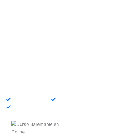
Curso Baremable en
Python Básico Online
Consigue puntos para oposiciones con un curso
baremable en Python Básico con acreditación
universitaria y créditos ECTS.
Título universitario
Bonificable FUNDAE
Becas disponibles