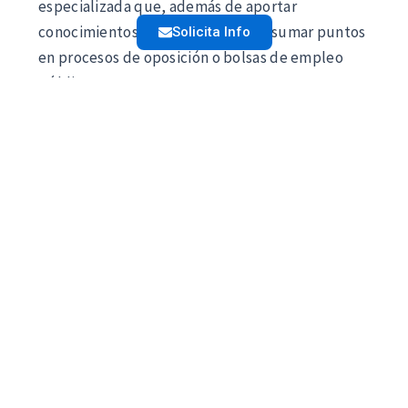
especializada que, además de aportar
conocimientos prácticos, permite sumar puntos
Solicita Info
en procesos de oposición o bolsas de empleo
público. Este
Curso Solidworks CAD CAM para
Opositores
combina un enfoque académico con
contenidos actualizados y aplicables.
Gracias a su modalidad flexible, el curso facilita
el acceso a una
Formación en Solidworks CAD
CAM con Créditos ECTS
, permitiendo al alumno
compaginar el estudio con otras
responsabilidades. La estructura del programa
está orientada a adquirir competencias clave en
el área de Solidworks CAD CAM, con un enfoque
práctico y progresivo.