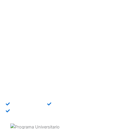
Curso Universitario en
Análisis de Datos
Online
Especialízate con un curso universitario en Análisis
de Datos y adquiere competencias prácticas
orientadas al mercado laboral.
Título universitario
Bonificable FUNDAE
Becas disponibles