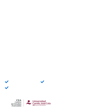
Curso Universitario en
Excel Avanzado Online
Especialízate con un curso universitario en Excel
Avanzado y adquiere competencias prácticas
orientadas al mercado laboral.
Título universitario
Bonificable FUNDAE
Becas disponibles