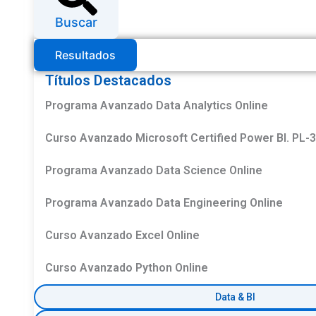
Buscar
Resultados
Títulos Destacados
Programa Avanzado Data Analytics Online
Curso Avanzado Microsoft Certified Power BI. PL-
Programa Avanzado Data Science Online
Programa Avanzado Data Engineering Online
Curso Avanzado Excel Online
Curso Avanzado Python Online
Data & BI