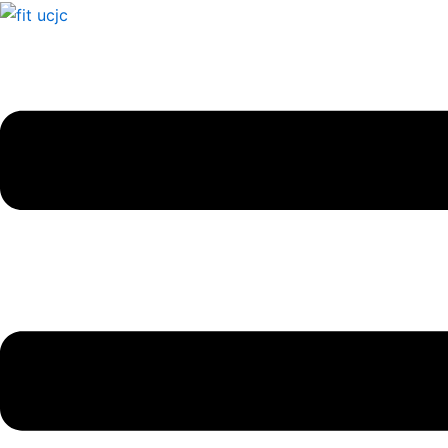
Search
Ir
...
al
contenido