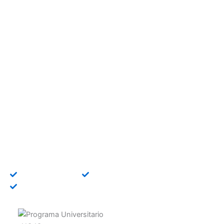
Curso Universitario en
Inteligencia Artificial
Online
Especialízate con un curso universitario en
Inteligencia Artificial y adquiere competencias
prácticas orientadas al mercado laboral.
Título universitario
Bonificable FUNDAE
Becas disponibles