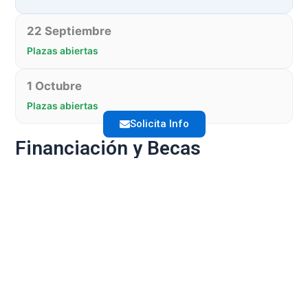
22 Septiembre
Plazas abiertas
1 Octubre
Plazas abiertas
Financiación y Becas
Métodos de pago y
Bonificaciones y
financiación
Becas
Pago Único:
Fundae: Todas
Descuento adicional
nuestras
sobre el importe
formaciones son
total
bonificables para
empresas.
Pago a plazos:
Financia la
Becas FIT: Ayudas