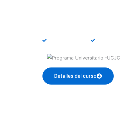
Manager On
Descubre el mejor programa unive
Manager con formación flexible y
Título universitario
Bonificable F
Detalles del curso