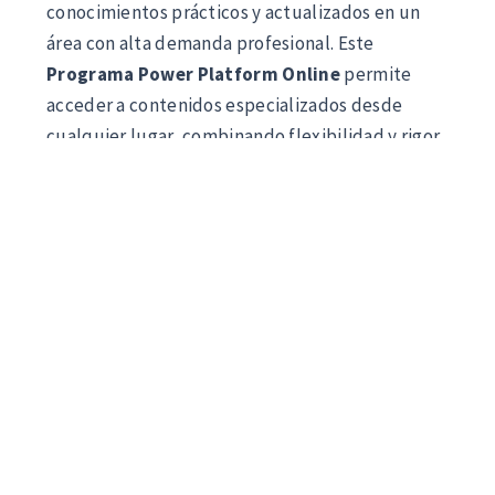
conocimientos prácticos y actualizados en un
área con alta demanda profesional. Este
Programa Power Platform Online
permite
acceder a contenidos especializados desde
cualquier lugar, combinando flexibilidad y rigor
académico.
La
Formación Power Platform Universitaria
está orientada a desarrollar competencias clave
alineadas con las necesidades del mercado
laboral actual. A través de un enfoque aplicado,
el alumno adquiere habilidades relevantes para
su desarrollo profesional.
Esta
Especialización Universitaria Power
Platform
ofrece una visión completa del sector,